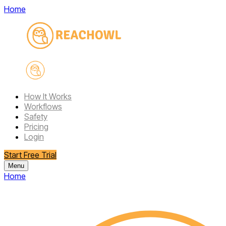
Home
How It Works
Workflows
Safety
Pricing
Login
Start Free Trial
Menu
Home