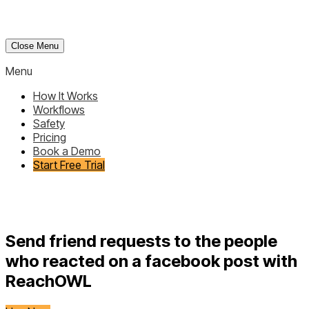
Close Menu
Menu
How It Works
Workflows
Safety
Pricing
Book a Demo
Start Free Trial
Send friend requests to the people
who reacted on a facebook post with
ReachOWL